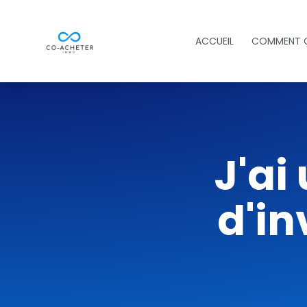
ACCUEIL
COMMENT Ç
J'ai
d'i